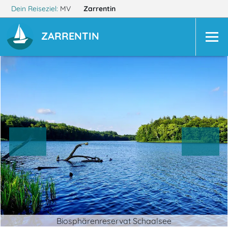
Dein Reiseziel:
MV
Zarrentin
ZARRENTIN
Biosphärenreservat Schaalsee